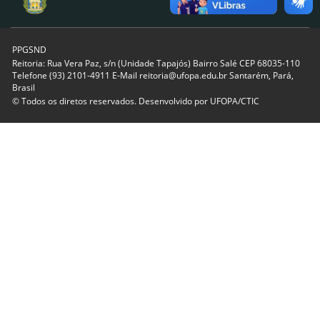
PPGSND
Reitoria: Rua Vera Paz, s/n (Unidade Tapajós) Bairro Salé CEP 68035-110
Telefone (93) 2101-4911 E-Mail reitoria@ufopa.edu.br Santarém, Pará,
Brasil
© Todos os diretos reservados. Desenvolvido por
UFOPA/CTIC