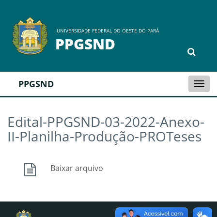
UNIVERSIDADE FEDERAL DO OESTE DO PARÁ
PPGSND
PPGSND
Togg
navi
Edital-PPGSND-03-2022-Anexo-
II-Planilha-Produção-PROTeses
Baixar arquivo