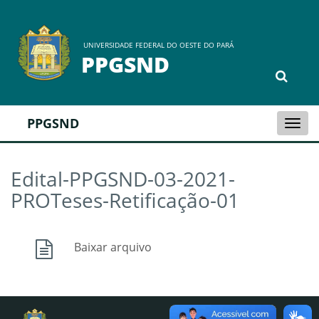
UNIVERSIDADE FEDERAL DO OESTE DO PARÁ
PPGSND
PPGSND
Togg
navi
Edital-PPGSND-03-2021-
PROTeses-Retificação-01
Baixar arquivo