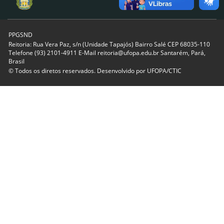
PPGSND
Reitoria: Rua Vera Paz, s/n (Unidade Tapajós) Bairro Salé CEP 68035-110
Telefone (93) 2101-4911 E-Mail reitoria@ufopa.edu.br Santarém, Pará,
Brasil
© Todos os diretos reservados. Desenvolvido por
UFOPA/CTIC