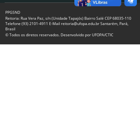
PPGSND
Reitoria: Rua Vera Paz, s/n (Unidade Tapajós) Bairro Salé CEP 68035-110
Telefone (93) 2101-4911 E-Mail reitoria@ufopa.edu.br Santarém, Pará,
Brasil
© Todos os diretos reservados. Desenvolvido por
UFOPA/CTIC