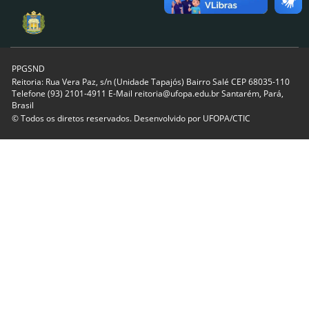
PPGSND
Reitoria: Rua Vera Paz, s/n (Unidade Tapajós) Bairro Salé CEP 68035-110
Telefone (93) 2101-4911 E-Mail reitoria@ufopa.edu.br Santarém, Pará,
Brasil
© Todos os diretos reservados. Desenvolvido por
UFOPA/CTIC