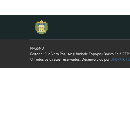
PPGSND
Reitoria: Rua Vera Paz, s/n (Unidade Tapajós) Bairro Salé CE
© Todos os diretos reservados. Desenvolvido por
UFOPA/CTI