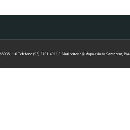
P 68035-110 Telefone (93) 2101-4911 E-Mail reitoria@ufopa.edu.br Santarém, Pará
C