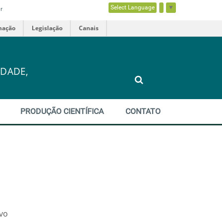
Select Language
▼
r
mação
Legislação
Canais
DADE,
PRODUÇÃO CIENTÍFICA
CONTATO
ivo