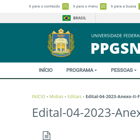
Ir para o conteúdo
[1]
Ir para o menu
[2]
Ir para a busca
BRASIL
UNIVERSIDADE FEDERA
PPGS
INÍCIO
PROGRAMA
PESSOAS
INÍCIO
-
Midias
-
Editais
-
Edital-04-2023-Anexo-II-
Edital-04-2023-Anex