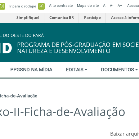
Alto contraste
Mapa do site
A
A-
A+
Acessa
[3]
Ir para o rodapé
[4]
Simplifique!
Comunica BR
Participe
Acesso à infor
L DO OESTE DO PARÁ
ND
PROGRAMA DE PÓS-GRADUAÇÃO EM SOCIE
NATUREZA E DESENVOLVIMENTO
PPGSND NA MÍDIA
EDITAIS
DOCUMENTOS
Ficha-de-Avaliação
o-II-Ficha-de-Avaliação
Baixar arqu