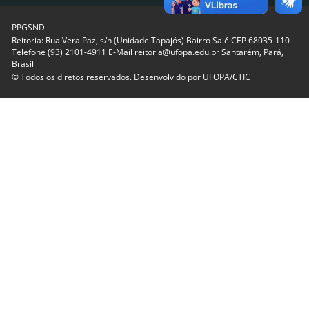
PPGSND
Reitoria: Rua Vera Paz, s/n (Unidade Tapajós) Bairro Salé CEP 68035-110
Telefone (93) 2101-4911 E-Mail reitoria@ufopa.edu.br Santarém, Pará,
Brasil
© Todos os diretos reservados. Desenvolvido por
UFOPA/CTIC