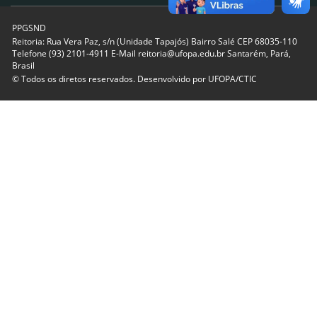
PPGSND
Reitoria: Rua Vera Paz, s/n (Unidade Tapajós) Bairro Salé CEP 68035-110
Telefone (93) 2101-4911 E-Mail reitoria@ufopa.edu.br Santarém, Pará,
Brasil
© Todos os diretos reservados. Desenvolvido por
UFOPA/CTIC