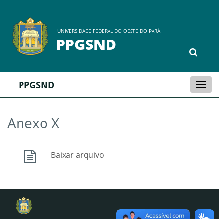
UNIVERSIDADE FEDERAL DO OESTE DO PARÁ
PPGSND
PPGSND
Togg
navi
Anexo X
Baixar arquivo