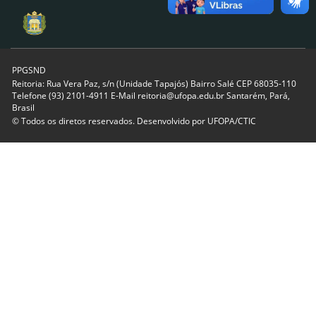
PPGSND
Reitoria: Rua Vera Paz, s/n (Unidade Tapajós) Bairro Salé CEP 68035-110
Telefone (93) 2101-4911 E-Mail reitoria@ufopa.edu.br Santarém, Pará,
Brasil
© Todos os diretos reservados. Desenvolvido por
UFOPA/CTIC