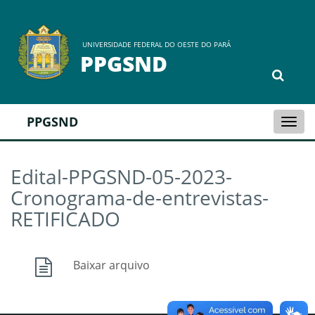
UNIVERSIDADE FEDERAL DO OESTE DO PARÁ
PPGSND
PPGSND
Togg
navi
Edital-PPGSND-05-2023-
Cronograma-de-entrevistas-
RETIFICADO
Baixar arquivo