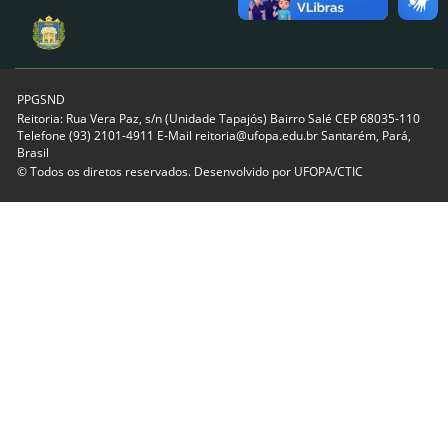
PPGSND
Reitoria: Rua Vera Paz, s/n (Unidade Tapajós) Bairro Salé CEP 68035-110
Telefone (93) 2101-4911 E-Mail reitoria@ufopa.edu.br Santarém, Pará,
Brasil
© Todos os diretos reservados. Desenvolvido por
UFOPA/CTIC