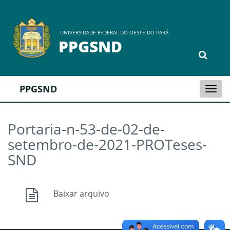
UNIVERSIDADE FEDERAL DO OESTE DO PARÁ
PPGSND
PPGSND
Togg
navi
Portaria-n-53-de-02-de-
setembro-de-2021-PROTeses-
SND
Baixar arquivo