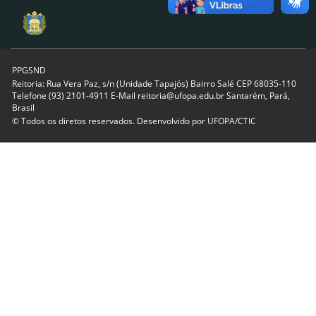
PPGSND
Reitoria: Rua Vera Paz, s/n (Unidade Tapajós) Bairro Salé CEP 68035-110
Telefone (93) 2101-4911 E-Mail reitoria@ufopa.edu.br Santarém, Pará,
Brasil
© Todos os diretos reservados. Desenvolvido por
UFOPA/CTIC