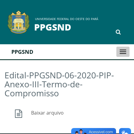
UNIVERSIDADE FEDERAL DO OESTE DO PARÁ
PPGSND
PPGSND
Togg
navi
Edital-PPGSND-06-2020-PIP-
Anexo-III-Termo-de-
Compromisso
Baixar arquivo