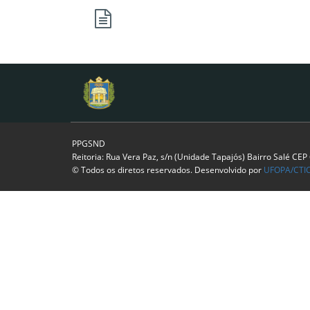
PPGSND
Reitoria: Rua Vera Paz, s/n (Unidade Tapajós) Bairro Salé CE
© Todos os diretos reservados. Desenvolvido por
UFOPA/CTI