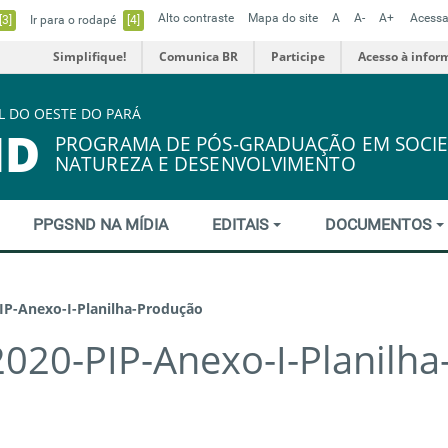
Alto contraste
Mapa do site
A
A-
A+
Acessa
[3]
Ir para o rodapé
[4]
Simplifique!
Comunica BR
Participe
Acesso à infor
L DO OESTE DO PARÁ
ND
PROGRAMA DE PÓS-GRADUAÇÃO EM SOCIE
NATUREZA E DESENVOLVIMENTO
PPGSND NA MÍDIA
EDITAIS
DOCUMENTOS
IP-Anexo-I-Planilha-Produção
020-PIP-Anexo-I-Planilha