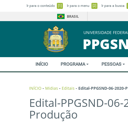
Ir para o conteúdo
[1]
Ir para o menu
[2]
Ir para a busca
BRASIL
UNIVERSIDADE FEDERA
PPGS
INÍCIO
PROGRAMA
PESSOAS
INÍCIO
-
Midias
-
Editais
-
Edital-PPGSND-06-2020-P
Edital-PPGSND-06-2
Produção