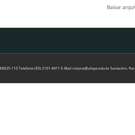
Baixar arqu
P 68035-110 Telefone (93) 2101-4911 E-Mail reitoria@ufopa.edu.br Santarém, Pará
C