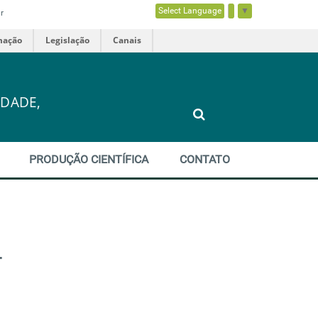
Select Language
▼
r
mação
Legislação
Canais
DADE,
PRODUÇÃO CIENTÍFICA
CONTATO
-