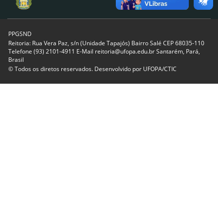
PPGSND
Reitoria: Rua Vera Paz, s/n (Unidade Tapajós) Bairro Salé CEP 68035-110
Telefone (93) 2101-4911 E-Mail reitoria@ufopa.edu.br Santarém, Pará,
Brasil
© Todos os diretos reservados. Desenvolvido por
UFOPA/CTIC