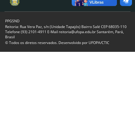
PPGSND
Reitoria: Rua Vera Paz, s/n (Unidade Tapajós) Bairro Salé CEP 68035-110
Telefone (93) 2101-4911 E-Mail reitoria@ufopa.edu.br Santarém, Pará,
Brasil
© Todos os diretos reservados. Desenvolvido por
UFOPA/CTIC