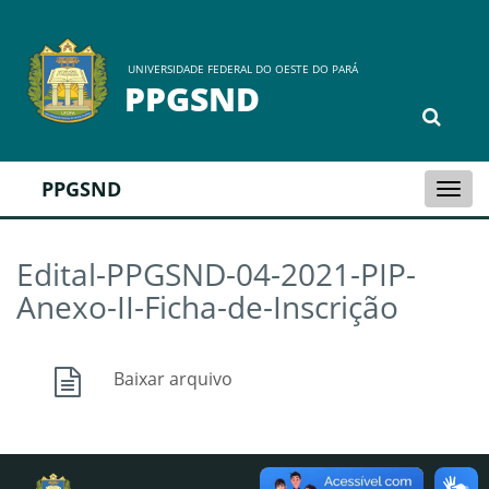
UNIVERSIDADE FEDERAL DO OESTE DO PARÁ
PPGSND
PPGSND
Togg
navi
Edital-PPGSND-04-2021-PIP-
Anexo-II-Ficha-de-Inscrição
Baixar arquivo