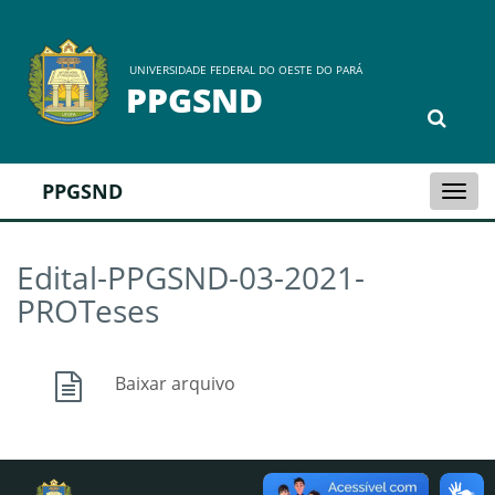
UNIVERSIDADE FEDERAL DO OESTE DO PARÁ
PPGSND
PPGSND
Togg
navi
Edital-PPGSND-03-2021-
PROTeses
Baixar arquivo