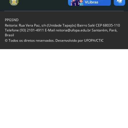
PPGSND
Reitoria: Rua Vera Paz, s/n (Unidade Tapajós) Bairro Salé CEP 68035-110
Telefone (93) 2101-4911 E-Mail reitoria@ufopa.edu.br Santarém, Pará,
Brasil
© Todos os diretos reservados. Desenvolvido por
UFOPA/CTIC