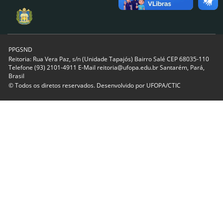
PPGSND
Reitoria: Rua Vera Paz, s/n (Unidade Tapajós) Bairro Salé CEP 68035-110
Telefone (93) 2101-4911 E-Mail reitoria@ufopa.edu.br Santarém, Pará,
Brasil
© Todos os diretos reservados. Desenvolvido por
UFOPA/CTIC