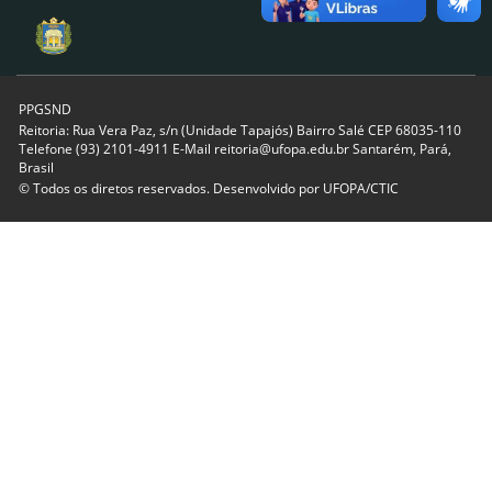
PPGSND
Reitoria: Rua Vera Paz, s/n (Unidade Tapajós) Bairro Salé CEP 68035-110
Telefone (93) 2101-4911 E-Mail reitoria@ufopa.edu.br Santarém, Pará,
Brasil
© Todos os diretos reservados. Desenvolvido por
UFOPA/CTIC