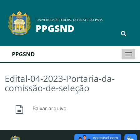
UNIVERSIDADE FEDERAL DO OESTE DO PARÁ
PPGSND
PPGSND
Togg
navi
Edital-04-2023-Portaria-da-
comissão-de-seleção
Baixar arquivo