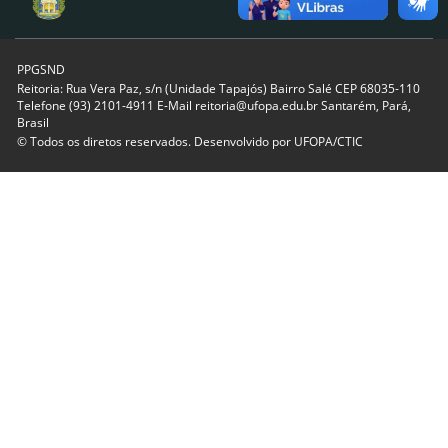
PPGSND
Reitoria: Rua Vera Paz, s/n (Unidade Tapajós) Bairro Salé CEP 68035-110
Telefone (93) 2101-4911 E-Mail reitoria@ufopa.edu.br Santarém, Pará,
Brasil
© Todos os diretos reservados. Desenvolvido por
UFOPA/CTIC