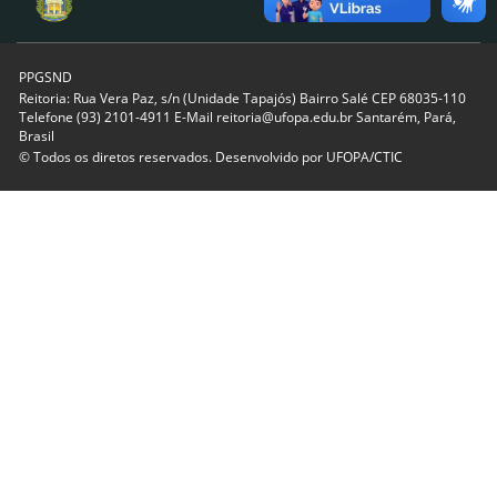
PPGSND
Reitoria: Rua Vera Paz, s/n (Unidade Tapajós) Bairro Salé CEP 68035-110
Telefone (93) 2101-4911 E-Mail reitoria@ufopa.edu.br Santarém, Pará,
Brasil
© Todos os diretos reservados. Desenvolvido por
UFOPA/CTIC