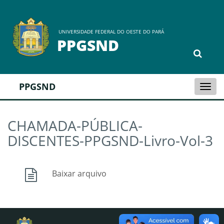
UNIVERSIDADE FEDERAL DO OESTE DO PARÁ
PPGSND
PPGSND
Togg
navi
CHAMADA-PÚBLICA-
DISCENTES-PPGSND-Livro-Vol-3
Baixar arquivo