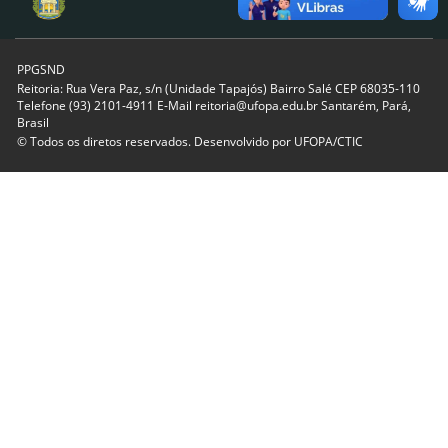
PPGSND
Reitoria: Rua Vera Paz, s/n (Unidade Tapajós) Bairro Salé CEP 68035-110
Telefone (93) 2101-4911 E-Mail reitoria@ufopa.edu.br Santarém, Pará,
Brasil
© Todos os diretos reservados. Desenvolvido por
UFOPA/CTIC