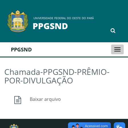
UNIVERSIDADE FEDERAL DO OESTE DO PARÁ
PPGSND
PPGSND
Togg
navi
Chamada-PPGSND-PRÊMIO-
POR-DIVULGAÇÃO
Baixar arquivo