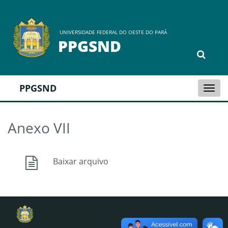
UNIVERSIDADE FEDERAL DO OESTE DO PARÁ
PPGSND
PPGSND
Togg
navi
Anexo VII
Baixar arquivo