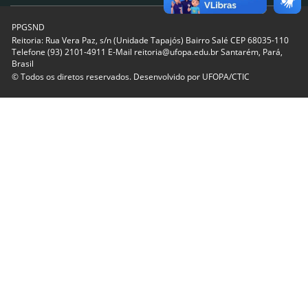
PPGSND
Reitoria: Rua Vera Paz, s/n (Unidade Tapajós) Bairro Salé CEP 68035-110
Telefone (93) 2101-4911 E-Mail reitoria@ufopa.edu.br Santarém, Pará,
Brasil
© Todos os diretos reservados. Desenvolvido por
UFOPA/CTIC