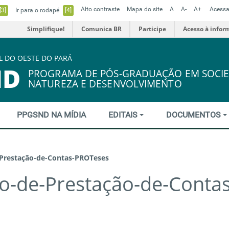
Alto contraste
Mapa do site
A
A-
A+
Acessa
[3]
Ir para o rodapé
[4]
Simplifique!
Comunica BR
Participe
Acesso à infor
L DO OESTE DO PARÁ
ND
PROGRAMA DE PÓS-GRADUAÇÃO EM SOCIE
NATUREZA E DESENVOLVIMENTO
PPGSND NA MÍDIA
EDITAIS
DOCUMENTOS
-Prestação-de-Contas-PROTeses
o-de-Prestação-de-Contas