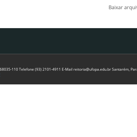
Baixar arqu
P 68035-110 Telefone (93) 2101-4911 E-Mail reitoria@ufopa.edu.br Santarém, Pará
C