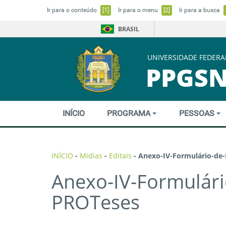
Ir para o conteúdo
[1]
Ir para o menu
[2]
Ir para a busca
BRASIL
UNIVERSIDADE FEDERA
PPGS
INÍCIO
PROGRAMA
PESSOAS
INÍCIO
-
Midias
-
Editais
-
Anexo-IV-Formulário-de
Anexo-IV-Formulári
PROTeses