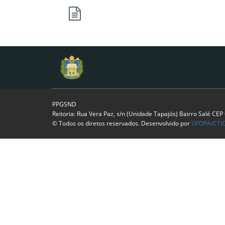
PPGSND
Reitoria: Rua Vera Paz, s/n (Unidade Tapajós) Bairro Salé CE
© Todos os diretos reservados. Desenvolvido por
UFOPA/CTI