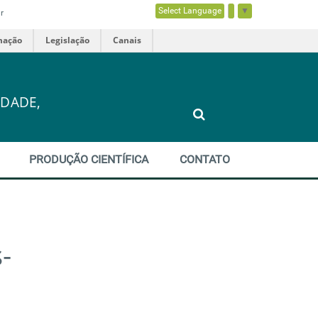
Select Language
▼
r
mação
Legislação
Canais
DADE,
PRODUÇÃO CIENTÍFICA
CONTATO
-