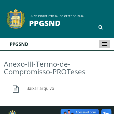
UNIVERSIDADE FEDERAL DO OESTE DO PARÁ
PPGSND
PPGSND
Togg
navi
Anexo-III-Termo-de-
Compromisso-PROTeses
Baixar arquivo