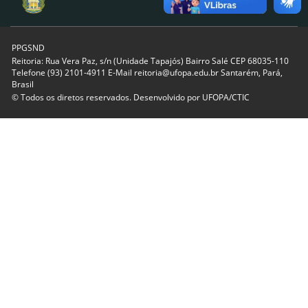
PPGSND
Reitoria: Rua Vera Paz, s/n (Unidade Tapajós) Bairro Salé CEP 68035-110
Telefone (93) 2101-4911 E-Mail reitoria@ufopa.edu.br Santarém, Pará,
Brasil
© Todos os diretos reservados. Desenvolvido por
UFOPA/CTIC