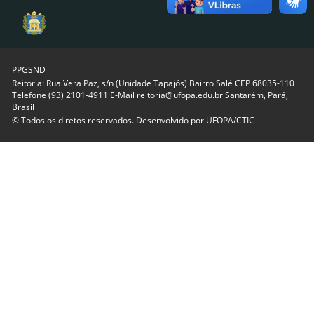
PPGSND
Reitoria: Rua Vera Paz, s/n (Unidade Tapajós) Bairro Salé CEP 68035-110
Telefone (93) 2101-4911 E-Mail reitoria@ufopa.edu.br Santarém, Pará,
Brasil
© Todos os diretos reservados. Desenvolvido por
UFOPA/CTIC