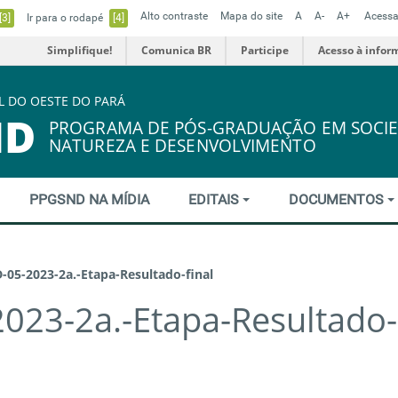
Alto contraste
Mapa do site
A
A-
A+
Acessa
[3]
Ir para o rodapé
[4]
Simplifique!
Comunica BR
Participe
Acesso à infor
L DO OESTE DO PARÁ
ND
PROGRAMA DE PÓS-GRADUAÇÃO EM SOCIE
NATUREZA E DESENVOLVIMENTO
PPGSND NA MÍDIA
EDITAIS
DOCUMENTOS
-05-2023-2a.-Etapa-Resultado-final
023-2a.-Etapa-Resultado-