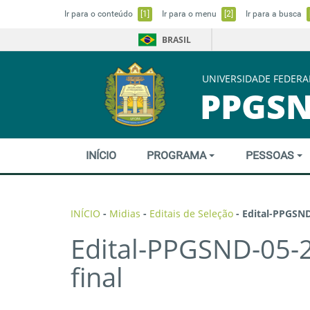
Ir para o conteúdo
[1]
Ir para o menu
[2]
Ir para a busca
BRASIL
UNIVERSIDADE FEDERA
PPGS
INÍCIO
PROGRAMA
PESSOAS
INÍCIO
-
Midias
-
Editais de Seleção
-
Edital-PPGSND
Edital-PPGSND-05-2
final