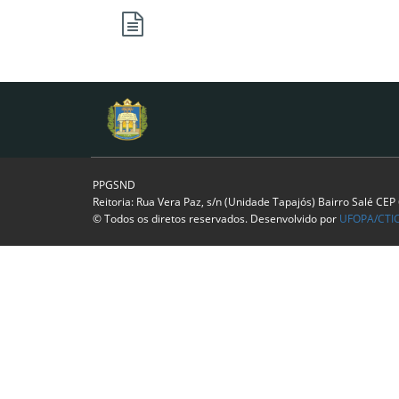
PPGSND
Reitoria: Rua Vera Paz, s/n (Unidade Tapajós) Bairro Salé CE
© Todos os diretos reservados. Desenvolvido por
UFOPA/CTI