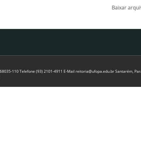
Baixar arqu
P 68035-110 Telefone (93) 2101-4911 E-Mail reitoria@ufopa.edu.br Santarém, Pará
C