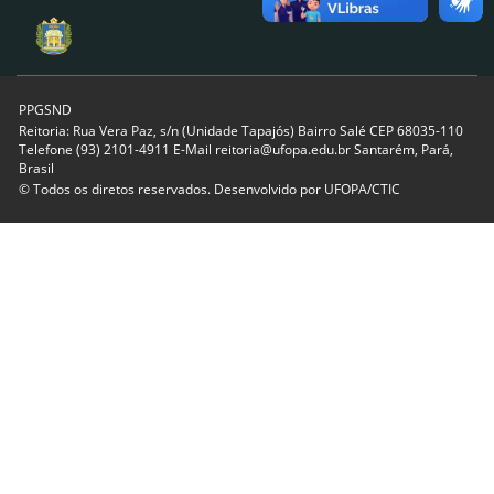
PPGSND
Reitoria: Rua Vera Paz, s/n (Unidade Tapajós) Bairro Salé CEP 68035-110
Telefone (93) 2101-4911 E-Mail reitoria@ufopa.edu.br Santarém, Pará,
Brasil
© Todos os diretos reservados. Desenvolvido por
UFOPA/CTIC