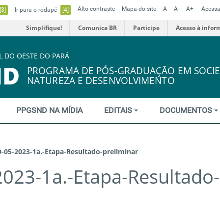
Alto contraste
Mapa do site
A
A-
A+
Acessa
[3]
Ir para o rodapé
[4]
Simplifique!
Comunica BR
Participe
Acesso à infor
L DO OESTE DO PARÁ
ND
PROGRAMA DE PÓS-GRADUAÇÃO EM SOCIE
NATUREZA E DESENVOLVIMENTO
PPGSND NA MÍDIA
EDITAIS
DOCUMENTOS
-05-2023-1a.-Etapa-Resultado-preliminar
023-1a.-Etapa-Resultado-