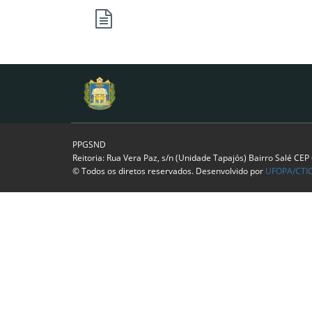
PPGSND
Reitoria: Rua Vera Paz, s/n (Unidade Tapajós) Bairro Salé CE
© Todos os diretos reservados. Desenvolvido por
UFOPA/CTI