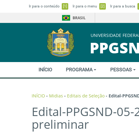
Ir para o conteúdo
[1]
Ir para o menu
[2]
Ir para a busca
BRASIL
UNIVERSIDADE FEDERA
PPGS
INÍCIO
PROGRAMA
PESSOAS
INÍCIO
-
Midias
-
Editais de Seleção
-
Edital-PPGSND
Edital-PPGSND-05-2
preliminar