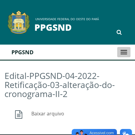
UNIVERSIDADE FEDERAL DO OESTE DO PARÁ
PPGSND
PPGSND
Togg
navi
Edital-PPGSND-04-2022-
Retificação-03-alteração-do-
cronograma-II-2
Baixar arquivo