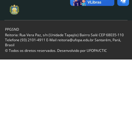
PPGSND
Reitoria: Rua Vera Paz, s/n (Unidade Tapajós) Bairro Salé CEP 68035-110
Telefone (93) 2101-4911 E-Mail reitoria@ufopa.edu.br Santarém, Pará,
Brasil
© Todos os diretos reservados. Desenvolvido por
UFOPA/CTIC