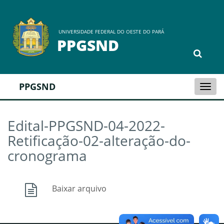
UNIVERSIDADE FEDERAL DO OESTE DO PARÁ
PPGSND
PPGSND
Togg
navi
Edital-PPGSND-04-2022-
Retificação-02-alteração-do-
cronograma
Baixar arquivo