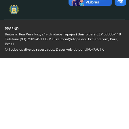
PPGSND
Reitoria: Rua Vera Paz, s/n (Unidade Tapajós) Bairro Salé CEP 68035-110
Telefone (93) 2101-4911 E-Mail reitoria@ufopa.edu.br Santarém, Pará,
Brasil
© Todos os diretos reservados. Desenvolvido por
UFOPA/CTIC