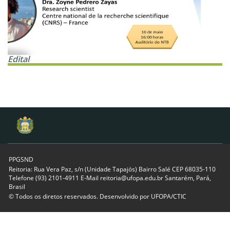
Edital
PPGSND
Reitoria: Rua Vera Paz, s/n (Unidade Tapajós) Bairro Salé CEP 68035-110
Telefone (93) 2101-4911 E-Mail reitoria@ufopa.edu.br Santarém, Pará,
Brasil
© Todos os diretos reservados. Desenvolvido por
UFOPA/CTIC