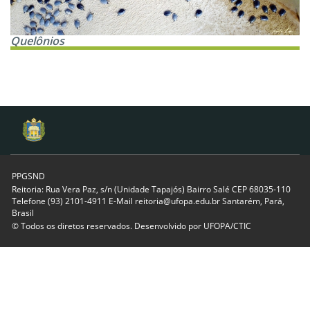
Quelônios
PPGSND
Reitoria: Rua Vera Paz, s/n (Unidade Tapajós) Bairro Salé CEP 68035-110
Telefone (93) 2101-4911 E-Mail reitoria@ufopa.edu.br Santarém, Pará,
Brasil
© Todos os diretos reservados. Desenvolvido por
UFOPA/CTIC