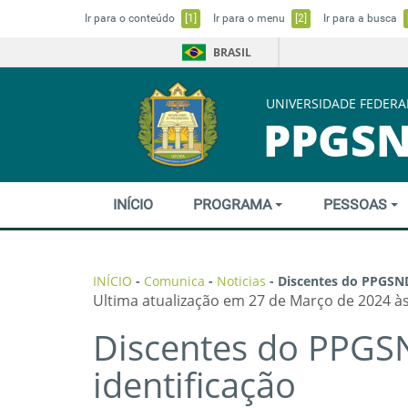
Ir para o conteúdo
[1]
Ir para o menu
[2]
Ir para a busca
BRASIL
UNIVERSIDADE FEDERA
PPGS
INÍCIO
PROGRAMA
PESSOAS
INÍCIO
-
Comunica
-
Noticias
-
Discentes do PPGSND
Ultima atualização em 27 de Março de 2024 às
Discentes do PPGS
identificação