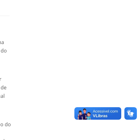
ma
 do
r
 de
al
so do