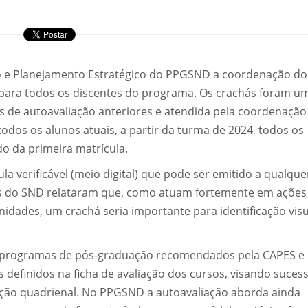
ão e Planejamento Estratégico do PPGSND a coordenação do
o para todos os discentes do programa. Os crachás foram u
s de autoavaliação anteriores e atendida pela coordenação
odos os alunos atuais, a partir da turma de 2024, todos os
o da primeira matrícula.
a verificável (meio digital) que pode ser emitido a qualque
s do SND relataram que, como atuam fortemente em ações
dades, um crachá seria importante para identificação visu
 programas de pós-graduação recomendados pela CAPES e
 definidos na ficha de avaliação dos cursos, visando suces
ação quadrienal. No PPGSND a autoavaliação aborda ainda