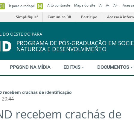
Alto contraste
Mapa do site
A
A-
A+
Acessa
[3]
Ir para o rodapé
[4]
Simplifique!
Comunica BR
Participe
Acesso à infor
L DO OESTE DO PARÁ
ND
PROGRAMA DE PÓS-GRADUAÇÃO EM SOCIE
NATUREZA E DESENVOLVIMENTO
PPGSND NA MÍDIA
EDITAIS
DOCUMENTOS
 recebem crachás de identificação
 20:44
ND recebem crachás de